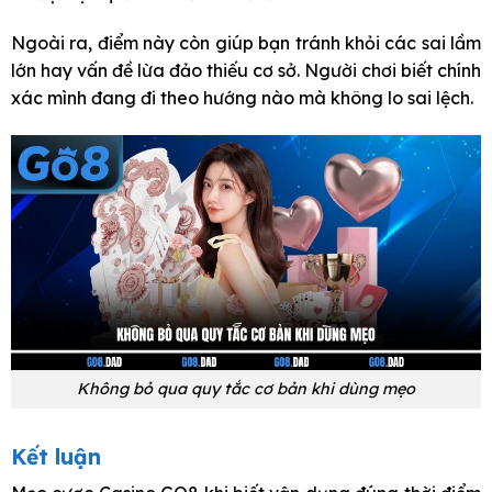
Ngoài ra, điểm này còn giúp bạn tránh khỏi các sai lầm
lớn hay vấn đề lừa đảo thiếu cơ sở. Người chơi biết chính
xác mình đang đi theo hướng nào mà không lo sai lệch.
Không bỏ qua quy tắc cơ bản khi dùng mẹo
Kết luận