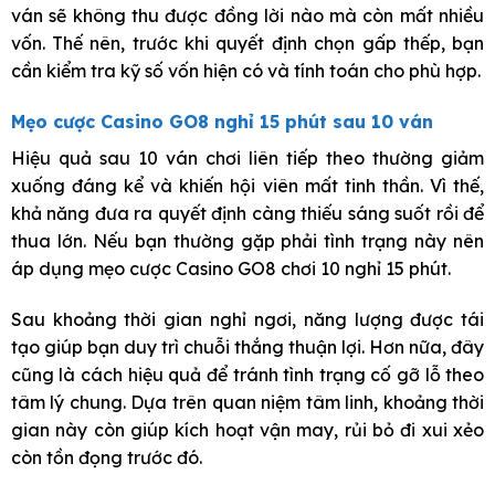
ván sẽ không thu được đồng lời nào mà còn mất nhiều
vốn. Thế nên, trước khi quyết định chọn gấp thếp, bạn
cần kiểm tra kỹ số vốn hiện có và tính toán cho phù hợp.
Mẹo cược Casino GO8 nghỉ 15 phút sau 10 ván
Hiệu quả sau 10 ván chơi liên tiếp theo thường giảm
xuống đáng kể và khiến hội viên mất tinh thần. Vì thế,
khả năng đưa ra quyết định càng thiếu sáng suốt rồi để
thua lớn. Nếu bạn thường gặp phải tình trạng này nên
áp dụng mẹo cược Casino GO8 chơi 10 nghỉ 15 phút.
Sau khoảng thời gian nghỉ ngơi, năng lượng được tái
tạo giúp bạn duy trì chuỗi thắng thuận lợi. Hơn nữa, đây
cũng là cách hiệu quả để tránh tình trạng cố gỡ lỗ theo
tâm lý chung. Dựa trên quan niệm tâm linh, khoảng thời
gian này còn giúp kích hoạt vận may, rủi bỏ đi xui xẻo
còn tồn đọng trước đó.