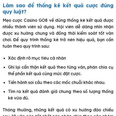
Làm sao để thống kê kết quả cược đúng
quy luật?
Mẹo cược Casino GO8 về dùng thống kê kết quả được
nhiều thành viên sử dụng. Hội viên dễ dàng nhìn nhận
được xu hướng chung và đồng thời kiểm soát tốt ván
chơi. Để quy trình thống kê trở nên hiệu quả, bạn cần
tuân theo quy trình sau:
Xác định rõ mục tiêu cá nhân
Ghi lại cẩn thận kết quả theo từng ván, phân chia cụ
thể phần kết quả cùng mức đặt cược.
Tiến hành soi cầu theo các mốc chuỗi khác nhau.
Tìm ra kết quả đánh giá chung theo số lượng thống
kê vừa đủ.
Thông thường, những kết quả có xu hướng đảo chiều