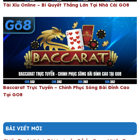
Tài Xỉu Online – Bí Quyết Thắng Lớn Tại Nhà Cái GO8
Baccarat Trực Tuyến – Chinh Phục Sòng Bài Đỉnh Cao
Tại GO8
BÀI VIẾT MỚI