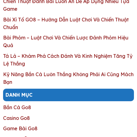
Chiến Thuật Đánh Bài Luôn Ăn Dễ Áp Dụng Nhiều Tựa
Game
Bài Xì Tố GO8 – Hướng Dẫn Luật Chơi Và Chiến Thuật
Chuẩn
Bài Phỏm – Luật Chơi Và Chiến Lược Đánh Phỏm Hiệu
Quả
Tá Lả – Khám Phá Cách Đánh Và Kinh Nghiệm Tăng Tỷ
Lệ Thắng
Kỹ Năng Bắn Cá Luôn Thắng Không Phải Ai Cũng Mách
Bạn
DANH MỤC
Bắn Cá Go8
Casino Go8
Game Bài Go8