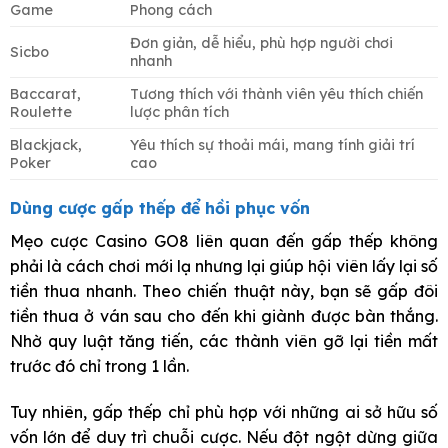
Game
Phong cách
Đơn giản, dễ hiểu, phù hợp người chơi
Sicbo
nhanh
Baccarat,
Tương thích với thành viên yêu thích chiến
Roulette
lược phân tích
Blackjack,
Yêu thích sự thoải mái, mang tính giải trí
Poker
cao
Dùng cược gấp thếp để hồi phục vốn
Mẹo cược Casino GO8 liên quan đến gấp thếp không
phải là cách chơi mới lạ nhưng lại giúp hội viên lấy lại số
tiền thua nhanh. Theo chiến thuật này, bạn sẽ gấp đôi
tiền thua ở ván sau cho đến khi giành được bàn thắng.
Nhờ quy luật tăng tiến, các thành viên gỡ lại tiền mất
trước đó chỉ trong 1 lần.
Tuy nhiên, gấp thếp chỉ phù hợp với những ai sở hữu số
vốn lớn để duy trì chuỗi cược. Nếu đột ngột dừng giữa