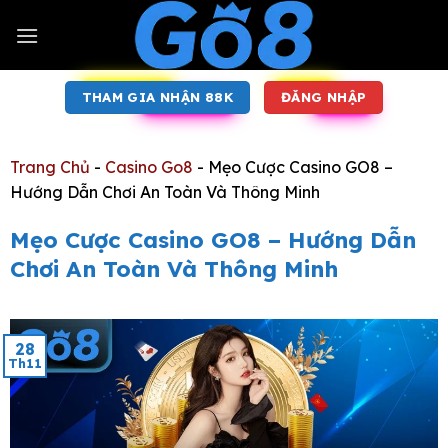
THAM GIA NHẬN 88K
ĐĂNG NHẬP
Trang Chủ
-
Casino Go8
-
Mẹo Cược Casino GO8 –
Hướng Dẫn Chơi An Toàn Và Thông Minh
Mẹo Cược Casino GO8 – Hướng Dẫn
Chơi An Toàn Và Thông Minh
28
Th11