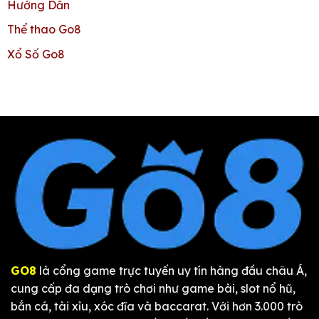
Hướng Dẫn
Thể thao Go8
Xổ Số Go8
GO8
là cổng game trực tuyến uy tín hàng đầu châu Á,
cung cấp đa dạng trò chơi như game bài, slot nổ hũ,
bắn cá, tài xỉu, xóc đĩa và baccarat. Với hơn 3.000 trò