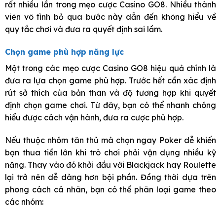
rất nhiều lần trong mẹo cược Casino GO8. Nhiều thành
viên vô tình bỏ qua bước này dẫn đến không hiểu về
quy tắc chơi và đưa ra quyết định sai lầm.
Chọn game phù hợp năng lực
Một trong các mẹo cược Casino GO8 hiệu quả chính là
đưa ra lựa chọn game phù hợp. Trước hết cần xác định
rút sở thích của bản thân và độ tương hợp khi quyết
định chọn game chơi. Từ đây, bạn có thể nhanh chóng
hiểu được cách vận hành, đưa ra cược phù hợp.
Nếu thuộc nhóm tân thủ mà chọn ngay Poker dễ khiến
bạn thua tiền lớn khi trò chơi phải vận dụng nhiều kỹ
năng. Thay vào đó khởi đầu với Blackjack hay Roulette
lại trở nên dễ dàng hơn bội phần. Đồng thời dựa trên
phong cách cá nhân, bạn có thể phân loại game theo
các nhóm: