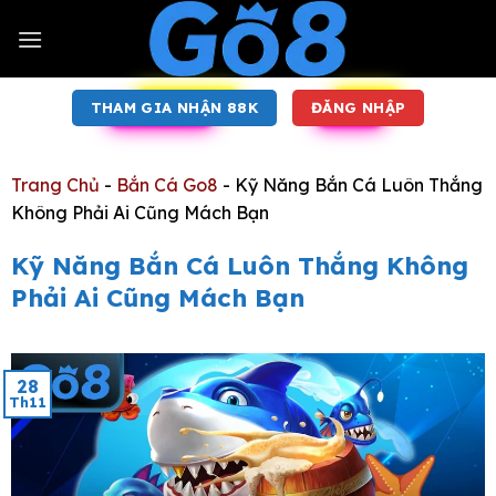
THAM GIA NHẬN 88K
ĐĂNG NHẬP
Trang Chủ
-
Bắn Cá Go8
-
Kỹ Năng Bắn Cá Luôn Thắng
Không Phải Ai Cũng Mách Bạn
Kỹ Năng Bắn Cá Luôn Thắng Không
Phải Ai Cũng Mách Bạn
28
Th11