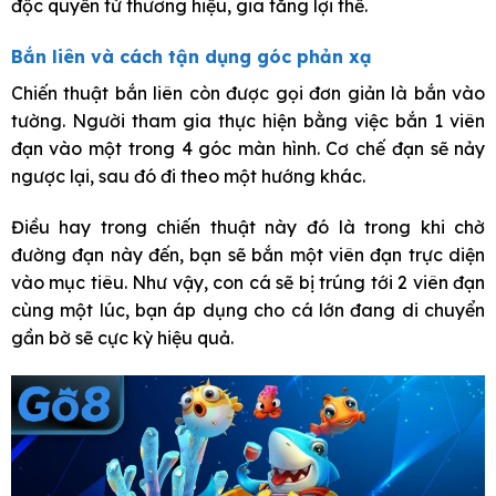
độc quyền từ thương hiệu, gia tăng lợi thế.
Bắn liên và cách tận dụng góc phản xạ
Chiến thuật bắn liên còn được gọi đơn giản là bắn vào
tường. Người tham gia thực hiện bằng việc bắn 1 viên
đạn vào một trong 4 góc màn hình. Cơ chế đạn sẽ nảy
ngược lại, sau đó đi theo một hướng khác.
Điều hay trong chiến thuật này đó là trong khi chờ
đường đạn này đến, bạn sẽ bắn một viên đạn trực diện
vào mục tiêu. Như vậy, con cá sẽ bị trúng tới 2 viên đạn
cùng một lúc, bạn áp dụng cho cá lớn đang di chuyển
gần bờ sẽ cực kỳ hiệu quả.