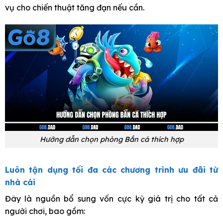
vụ cho chiến thuật tăng đạn nếu cần.
Hướng dẫn chọn phòng Bắn cá thích hợp
Luôn tận dụng tối đa các chương trình ưu đãi từ
nhà cái
Đây là nguồn bổ sung vốn cực kỳ giá trị cho tất cả
người chơi, bao gồm: