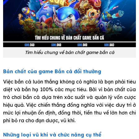
Tìm hiểu chung về bản chất game bắn cá
Bản chất của game Bắn cá đổi thưởng
Việc bắn cá luôn thắng không có nghĩa là bạn phải tiêu
diệt và bắn hạ 100% các mục tiêu. Bởi vì bản chất của
trò chơi bắn cá dựa trên xác suất và quản lý vốn cược
hiệu quả. Việc chiến thắng đồng nghĩa với việc duy trì ở
mức lợi nhuận ổn định, đồng thời, tiền thu về lớn hơn chi
phí bỏ ra cho đạn dược, vũ khí.
Những loại vũ khí và chức năng cụ thể