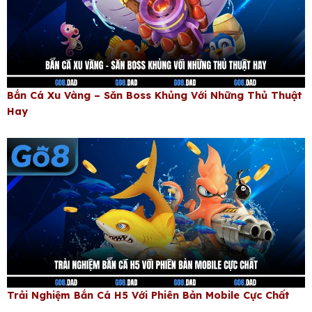
Bắn Cá Xu Vàng – Săn Boss Khủng Với Những Thủ Thuật
Hay
Trải Nghiệm Bắn Cá H5 Với Phiên Bản Mobile Cực Chất