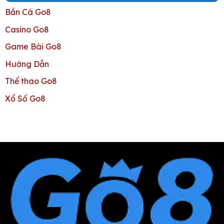
Bắn Cá Go8
Casino Go8
Game Bài Go8
Hướng Dẫn
Thể thao Go8
Xổ Số Go8