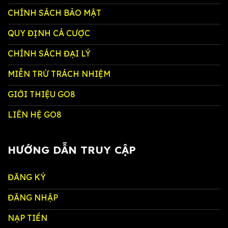
CHÍNH SÁCH BẢO MẬT
QUY ĐỊNH CÁ CƯỢC
CHÍNH SÁCH ĐẠI LÝ
MIỄN TRỪ TRÁCH NHIỆM
GIỚI THIỆU GO8
LIÊN HỆ GO8
HƯỚNG DẪN TRUY CẬP
ĐĂNG KÝ
ĐĂNG NHẬP
NẠP TIỀN