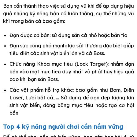
Bạn cần thành thạo việc sử dụng vũ khí để áp dụng hiệu
quả những kỹ năng bắn cá luôn thắng, cụ thể những vũ
khí trong bắn cá bao gồm:
Đạn dược cơ bản: sử dụng săn cá nhỏ hoặc bắn tỉa
Đạn sức công phá mạnh: lực sát thương đặc biệt giúp
tiêu diệt các sinh vật biển lớn và cá Boss.
Chức năng Khóa mục tiêu (Lock Target): nhắm đạn
bắn vào một mục tiêu duy nhất và phát huy hiệu quả
cao khi bạn săn Boss.
Các vật phẩm hỗ trợ khác: bao gồm như Bom, Điện
Laser, Lưới bắt cá, … Sử dụng để dọn dẹp lượng lớn
sinh vật biển, đóng băng mục tiêu hoặc tạo cơ hội
bắn.
Top 4 kỹ năng người chơi cần nắm vững