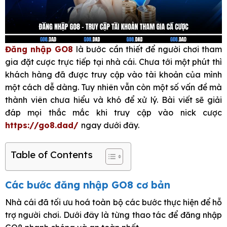
Đăng nhập GO8
là bước cần thiết để người chơi tham
gia đặt cược trực tiếp tại nhà cái. Chưa tới một phút thì
khách hàng đã được truy cập vào tài khoản của mình
một cách dễ dàng. Tuy nhiên vẫn còn một số vấn đề mà
thành viên chưa hiểu và khó để xử lý. Bài viết sẽ giải
đáp mọi thắc mắc khi truy cập vào nick cược
https://go8.dad/
ngay dưới đây.
Table of Contents
Các bước đăng nhập GO8 cơ bản
Nhà cái đã tối ưu hoá toàn bộ các bước thực hiện để hỗ
trợ người chơi. Dưới đây là từng thao tác để đăng nhập