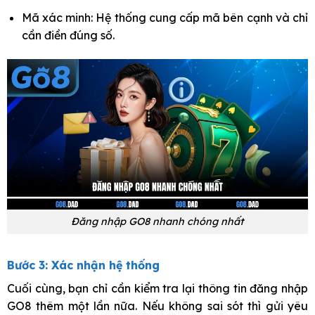
Mã xác minh: Hệ thống cung cấp mã bên cạnh và chỉ
cần điền đúng số.
Đăng nhập GO8 nhanh chóng nhất
Bước 3: Xác nhận hệ thống
Cuối cùng, bạn chỉ cần kiểm tra lại thông tin đăng nhập
GO8 thêm một lần nữa. Nếu không sai sót thì gửi yêu