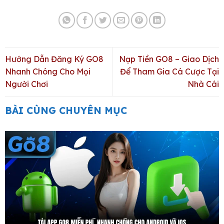
Hướng Dẫn Đăng Ký GO8
Nạp Tiền GO8 – Giao Dịch
Nhanh Chóng Cho Mọi
Để Tham Gia Cá Cược Tại
Người Chơi
Nhà Cái
BÀI CÙNG CHUYÊN MỤC