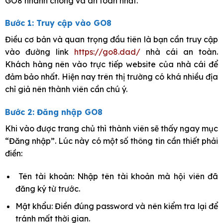
GO8 nhanh chóng và an toàn nhất.
Bước 1: Truy cập vào GO8
Điều cơ bản và quan trọng đầu tiên là bạn cần truy cập
vào đường link
https://go8.dad/
nhà cái an toàn.
Khách hàng nên vào trực tiếp website của nhà cái để
đảm bảo nhất. Hiện nay trên thị trường có khá nhiều địa
chỉ giả nên thành viên cần chú ý.
Bước 2: Đăng nhập GO8
Khi vào được trang chủ thì thành viên sẽ thấy ngay mục
“Đăng nhập”. Lúc này có một số thông tin cần thiết phải
điền:
Tên tài khoản: Nhập tên tài khoản mà hội viên đã
đăng ký từ trước.
Mật khẩu: Điền đúng password và nên kiểm tra lại để
tránh mất thời gian.