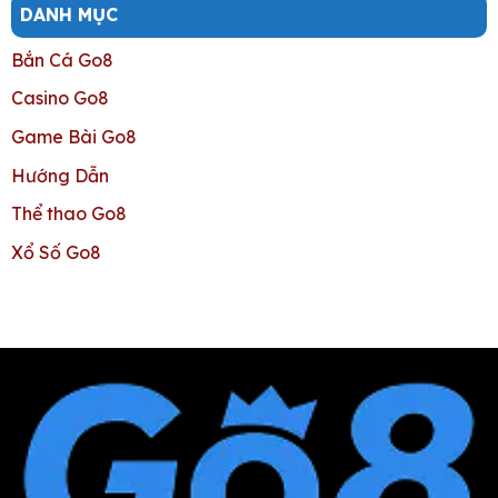
DANH MỤC
Bắn Cá Go8
Casino Go8
Game Bài Go8
Hướng Dẫn
Thể thao Go8
Xổ Số Go8