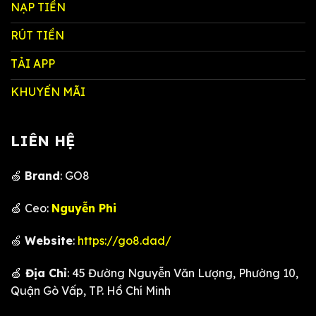
NẠP TIỀN
RÚT TIỀN
TẢI APP
KHUYẾN MÃI
LIÊN HỆ
🍏
Brand
: GO8
🍏 Ceo:
Nguyễn Phi
🍏
Website
:
https://go8.dad/
🍏
Địa Chỉ
:
45 Đường Nguyễn Văn Lượng, Phường 10,
Quận Gò Vấp, TP. Hồ Chí Minh