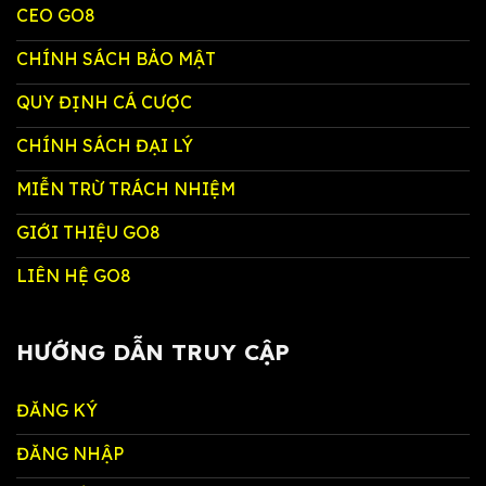
CEO GO8
CHÍNH SÁCH BẢO MẬT
QUY ĐỊNH CÁ CƯỢC
CHÍNH SÁCH ĐẠI LÝ
MIỄN TRỪ TRÁCH NHIỆM
GIỚI THIỆU GO8
LIÊN HỆ GO8
HƯỚNG DẪN TRUY CẬP
ĐĂNG KÝ
ĐĂNG NHẬP