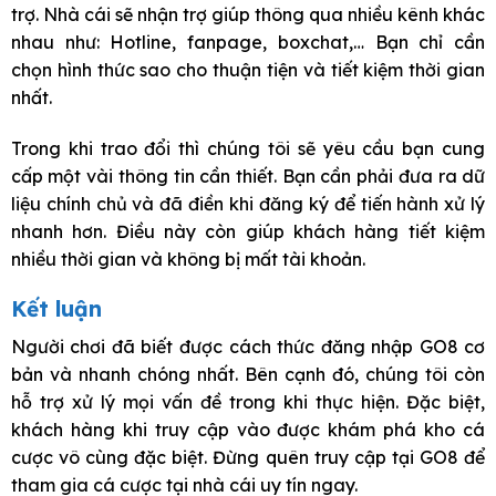
trợ. Nhà cái sẽ nhận trợ giúp thông qua nhiều kênh khác
nhau như: Hotline, fanpage, boxchat,… Bạn chỉ cần
chọn hình thức sao cho thuận tiện và tiết kiệm thời gian
nhất.
Trong khi trao đổi thì chúng tôi sẽ yêu cầu bạn cung
cấp một vài thông tin cần thiết. Bạn cần phải đưa ra dữ
liệu chính chủ và đã điền khi đăng ký để tiến hành xử lý
nhanh hơn. Điều này còn giúp khách hàng tiết kiệm
nhiều thời gian và không bị mất tài khoản.
Kết luận
Người chơi đã biết được cách thức đăng nhập GO8 cơ
bản và nhanh chóng nhất. Bên cạnh đó, chúng tôi còn
hỗ trợ xử lý mọi vấn đề trong khi thực hiện. Đặc biệt,
khách hàng khi truy cập vào được khám phá kho cá
cược vô cùng đặc biệt. Đừng quên truy cập tại GO8 để
tham gia cá cược tại nhà cái uy tín ngay.